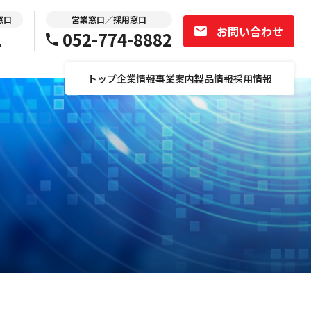
窓口
営業窓口／採用窓口
お問い合わせ
1
052-774-8882
トップ
企業情報
事業案内
製品情報
採用情報
選考応募フォーム
会社説明会詳細・予約
研修・働き方データ
募集職種一覧
選考応募フォーム