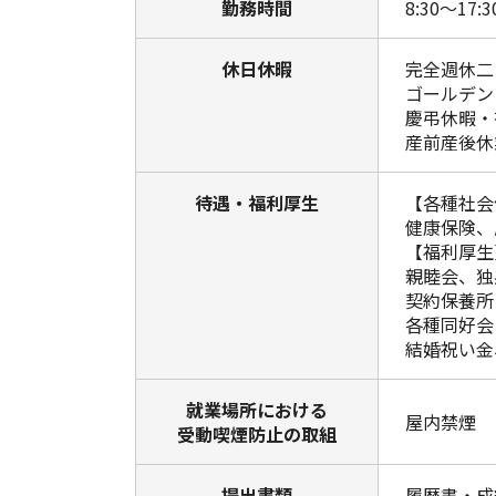
勤務時間
8:30～17
休日休暇
完全週休二
ゴールデン
慶弔休暇・
産前産後休
待遇・福利厚生
【各種社会
健康保険、
【福利厚生
親睦会、独
契約保養所
各種同好会
結婚祝い金
就業場所における
屋内禁煙
受動喫煙防止の取組
提出書類
履歴書・成