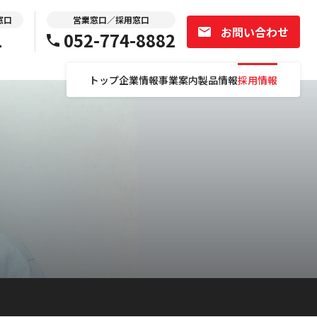
窓口
営業窓口／採用窓口
お問い合わせ
1
052-774-8882
トップ
企業情報
事業案内
製品情報
採用情報
選考応募フォーム
会社説明会詳細・予約
研修・働き方データ
募集職種一覧
選考応募フォーム